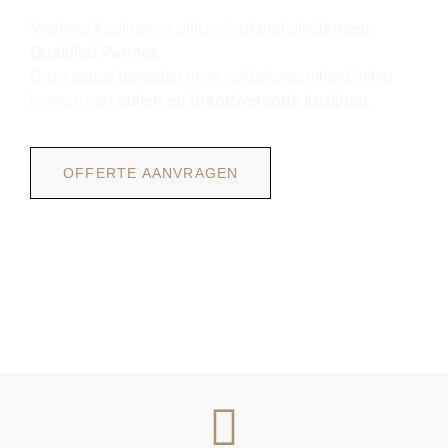
Vierhout Kozijnen is officieel erkend als
Jansen
Qualified Partner.
Deze status bevestigt onze vakbekwaamheid in het
leveren van
stalen en brandwerende kozijnen.
OFFERTE AANVRAGEN