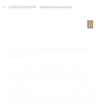
+31(0)70 329 6050
info@vierhout-metaal.nl
JANSEN KOZIJNEN EN
DEUREN
Vierhout levert hoogwaardige stalen kozijnen en
deuren van het Zwitserse merk Jansen. Deze
duurzame systemen combineren een elegante
uitstraling met uitstekende isolatie en inbraakwerende
eigenschappen. Of het nu gaat om woningen, kantoren
of overheidsgebouwen, met Jansen kies je voor
bewezen kwaliteit, maximale veiligheid én een tijdloos
design.