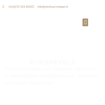
+31(0)70 329 6050
info@vierhout-metaal.nl
VLIESGEVELS
Vierhout kozijnen voor maatwerk vliesgevels
in alle mogelijke bedrijfsgebouwen, woningen
en overige constructies.