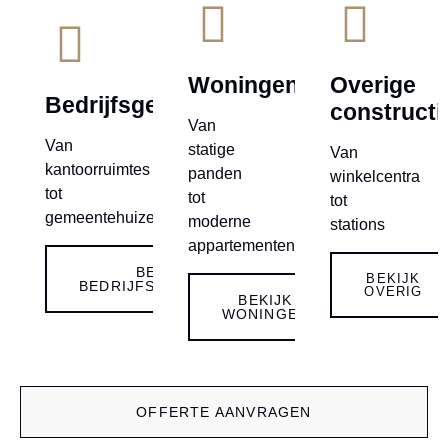
Woningen
Overige
Bedrijfsgebouwen
constructi
Van
Van
statige
Van
kantoorruimtes
panden
winkelcentra
tot
tot
tot
gemeentehuizen
moderne
stations
appartementen
BEKIJK
BEKIJK
BEDRIJFSGEBOUWEN
OVERIG
BEKIJK
WONINGEN
OFFERTE AANVRAGEN